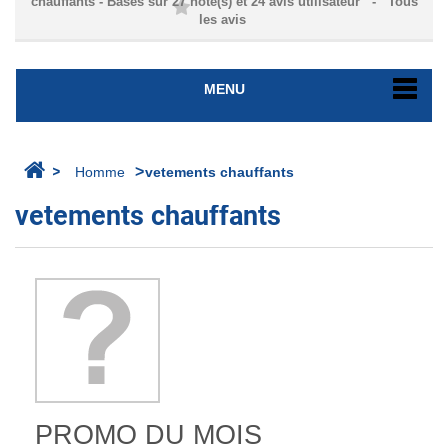
chauffants
- Basés sur
27
note(s) et
24
avis utilisateur
- Tous
les avis
MENU
>
>
Homme
vetements chauffants
vetements chauffants
PROMO DU MOIS