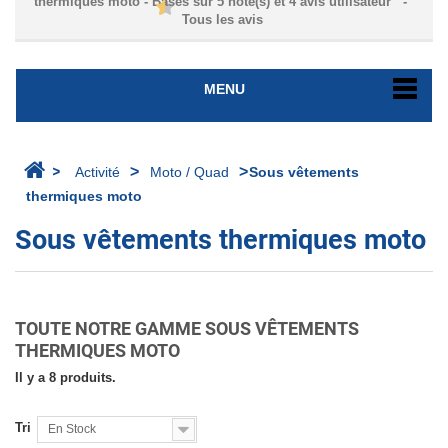
thermiques moto
- Basés sur
5
note(s) et
4
avis utilisateur
-
Tous les avis
MENU
>
>
>
Activité
Moto / Quad
Sous vêtements
thermiques moto
Sous vêtements thermiques moto
TOUTE NOTRE GAMME SOUS VÊTEMENTS
THERMIQUES MOTO
Il y a 8 produits.
Tri
En Stock