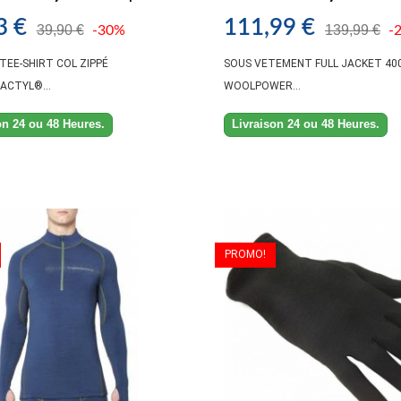
3 €
111,99 €
39,90 €
139,99 €
-30%
-
TEE-SHIRT COL ZIPPÉ
SOUS VETEMENT FULL JACKET 40
CTYL®...
WOOLPOWER...
on 24 ou 48 Heures.
Livraison 24 ou 48 Heures.
PROMO!