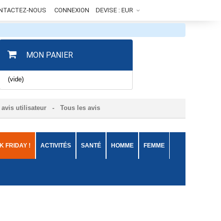
NTACTEZ-NOUS
CONNEXION
DEVISE :
EUR
MON PANIER
(vide)
avis utilisateur
- Tous les avis
 FRIDAY !
ACTIVITÉS
SANTÉ
HOMME
FEMME