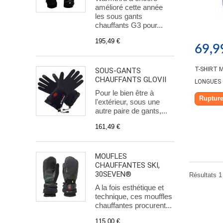
amélioré cette année
les sous gants
chauffants G3 pour...
195,49 €
69,9
T-SHIRT 
SOUS-GANTS
CHAUFFANTS GLOVII
LONGUES C
Pour le bien être à
Rupture
l'extérieur, sous une
autre paire de gants,...
161,49 €
MOUFLES
CHAUFFANTES SKI,
30SEVEN®
Résultats 1 
A la fois esthétique et
technique, ces mouffles
chauffantes procurent...
115,00 €