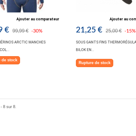
Ajouter au comparateur
Ajouter au co
9 €
21,25 €
99,99 €
25,00 €
-30%
-15%
MÉRINOS ARCTIC MANCHES
SOUS GANTS FINS THERMORÉGUL
OL...
BILOK EN...
 de stock
Rupture de stock
- 8 sur 8.