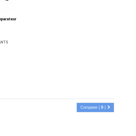
mparateur
ANTS
Comparer (
0
)