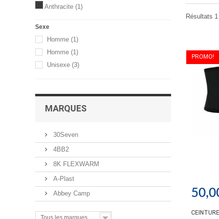
Anthracite
(1)
Résultats 1 
Sexe
Homme
(1)
Homme
(1)
PROMO!
Unisexe
(3)
MARQUES
30Seven
4BB2
8K FLEXWARM
A-Plast
50,0
Abbey Camp
CEINTURE
Tous les marques