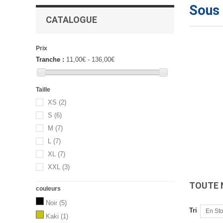
Sous 
CATALOGUE
Prix
Tranche :
11,00€ - 136,00€
Taille
XS
(2)
S
(6)
M
(7)
L
(7)
XL
(7)
XXL
(3)
TOUTE 
couleurs
Noir
(5)
Tri
En St
Kaki
(1)