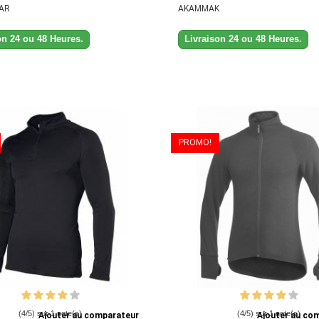
AR
AKAMMAK
on 24 ou 48 Heures.
Livraison 24 ou 48 Heures.
PROMO!
(4/5) sur 1 note(s)
(4/5) sur 1 note(s)
Ajouter au comparateur
Ajouter au co