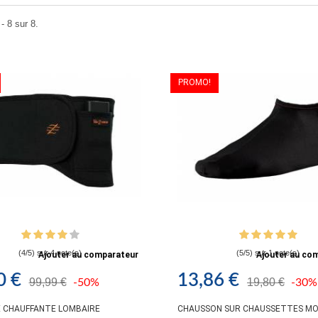
- 8 sur 8.
PROMO!
(4/5) sur 4 note(s)
(5/5) sur 1 note(s)
Ajouter au comparateur
Ajouter au co
0 €
13,86 €
99,99 €
19,80 €
-50%
-30%
 CHAUFFANTE LOMBAIRE
CHAUSSON SUR CHAUSSETTES MO