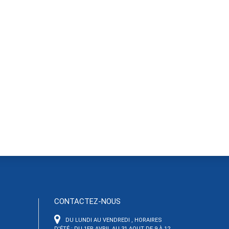
CONTACTEZ-NOUS
DU LUNDI AU VENDREDI , HORAIRES
D'ÉTÉ : DU 1ER AVRIL AU 31 AOUT DE 9 À 12