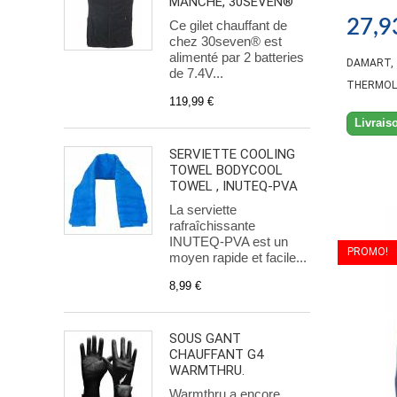
MANCHE, 30SEVEN®
27,9
Ce gilet chauffant de
chez 30seven® est
alimenté par 2 batteries
DAMART, 
de 7.4V...
THERMOLA
119,99 €
Livrais
SERVIETTE COOLING
TOWEL BODYCOOL
TOWEL , INUTEQ-PVA
La serviette
rafraîchissante
INUTEQ-PVA est un
PROMO!
moyen rapide et facile...
8,99 €
SOUS GANT
CHAUFFANT G4
WARMTHRU.
Warmthru a encore