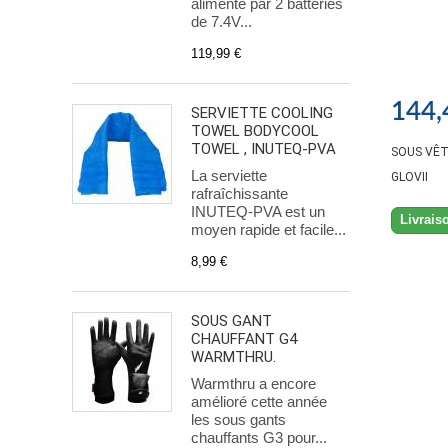
alimenté par 2 batteries
de 7.4V...
119,99 €
144,
SERVIETTE COOLING
TOWEL BODYCOOL
TOWEL , INUTEQ-PVA
SOUS VÊ
La serviette
GLOVII
rafraîchissante
INUTEQ-PVA est un
Livrais
moyen rapide et facile...
8,99 €
SOUS GANT
CHAUFFANT G4
WARMTHRU.
Warmthru a encore
amélioré cette année
les sous gants
chauffants G3 pour...