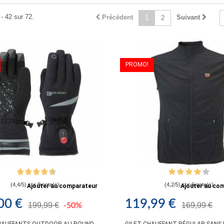
- 42 sur 72.
Précédent
Suivant
1
2
PROMO!
(4,4/5) sur 8 note(s)
(4,2/5) sur 6 note(s)
Ajouter au comparateur
Ajouter au co
00 €
119,99 €
199,99 €
169,99 €
-50%
HAUFFANTS OUTDOOR ALLROUND,
GILET CHAUFFANT RÉGULAR SANS