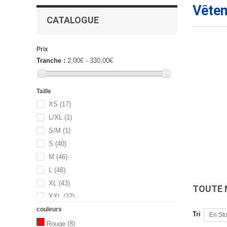
Vêtem
CATALOGUE
Prix
Tranche :
2,00€ - 330,00€
Taille
XS
(17)
L/XL
(1)
S/M
(1)
S
(40)
M
(46)
L
(48)
XL
(43)
TOUTE 
XXL
(27)
couleurs
XXXL
(7)
Tri
En St
L-XL
(2)
Rouge
(8)