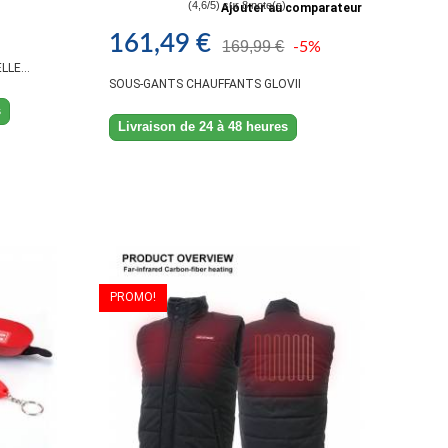
(4,6/5) sur 8 note(s)
Ajouter au comparateur
161,49 €
169,99 €
-5%
LE...
SOUS-GANTS CHAUFFANTS GLOVII
s
Livraison de 24 à 48 heures
PROMO!