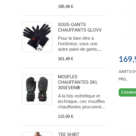
195,49 €
SOUS-GANTS
CHAUFFANTS GLOVII
Pour le bien être à
l'extérieur, sous une
autre paire de gants,...
169,
161,49 €
GANTS CH
MOUFLES
PRO,...
CHAUFFANTES SKI,
30SEVEN®
Livrais
A la fois esthétique et
technique, ces mouffles
chauffantes procurent...
115,00 €
TEE SHIRT