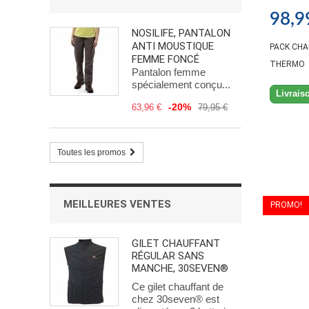
42-43
(1)
98,9
44-45
(1)
NOSILIFE, PANTALON
46-47
(1)
ANTI MOUSTIQUE
PACK CHA
FEMME FONCÉ
THERMO
Pantalon femme
spécialement conçu...
Livrais
-20%
63,96 €
79,95 €
Toutes les promos
MEILLEURES VENTES
PROMO!
GILET CHAUFFANT
RÉGULAR SANS
MANCHE, 30SEVEN®
Ce gilet chauffant de
chez 30seven® est