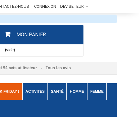
NTACTEZ-NOUS
CONNEXION
DEVISE :
EUR
MON PANIER
(vide)
et
94
avis utilisateur
- Tous les avis
 FRIDAY !
ACTIVITÉS
SANTÉ
HOMME
FEMME