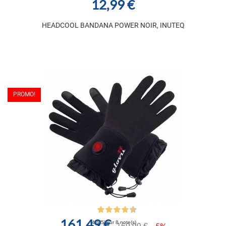
12,99 €
HEADCOOL BANDANA POWER NOIR, INUTEQ
PROMO!
161,49 €
(4,6/5) sur 8 note(s)
-5%