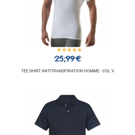
25,99 €
(4,8/5) sur 4 note(s)
TEE SHIRT ANTITRANSPIRATION HOMME - COL V