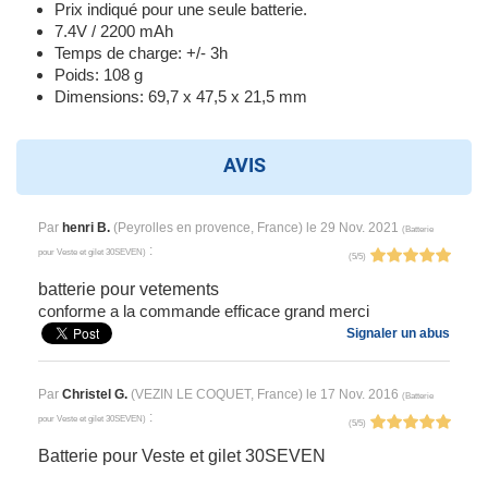
Prix indiqué pour une seule batterie.
7.4V / 2200 mAh
Temps de charge: +/- 3h
Poids: 108 g
Dimensions: 69,7 x 47,5 x 21,5 mm
AVIS
Par
henri B.
(Peyrolles en provence, France) le
29 Nov. 2021
(
Batterie
:
pour Veste et gilet 30SEVEN
)
(
5
/
5
)
batterie pour vetements
conforme a la commande efficace grand merci
Signaler un abus
Par
Christel G.
(VEZIN LE COQUET, France) le
17 Nov. 2016
(
Batterie
:
pour Veste et gilet 30SEVEN
)
(
5
/
5
)
Batterie pour Veste et gilet 30SEVEN