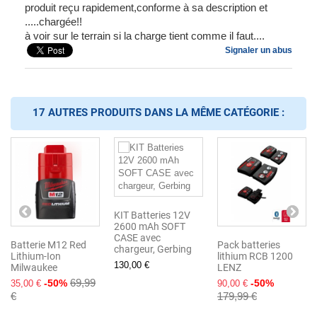
produit reçu rapidement,conforme à sa description et
.....chargée!!
à voir sur le terrain si la charge tient comme il faut....
Signaler un abus
17 AUTRES PRODUITS DANS LA MÊME CATÉGORIE :
KIT Batteries 12V
2600 mAh SOFT
CASE avec
Batterie M12 Red
Pack batteries
chargeur, Gerbing
Lithium-Ion
lithium RCB 1200
130,00 €
Milwaukee
LENZ
69,99
-50%
-50%
35,00 €
90,00 €
€
179,99 €