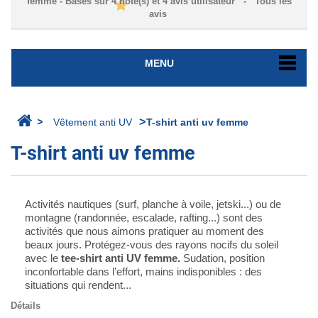
femme
- Basés sur
4
note(s) et
4
avis utilisateur
- Tous les
avis
MENU
>
>
Vêtement anti UV
T-shirt anti uv femme
T-shirt anti uv femme
Activités nautiques (surf, planche à voile, jetski...) ou de
montagne (randonnée, escalade, rafting...) sont des
activités que nous aimons pratiquer au moment des
beaux jours. Protégez-vous des rayons nocifs du soleil
avec le
tee-shirt anti UV femme.
Sudation, position
inconfortable dans l’effort, mains indisponibles : des
situations qui rendent...
Détails