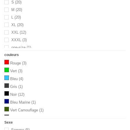
S
(20)
M
(20)
L
(20)
XL
(20)
XXL
(12)
XXXL
(3)
one-size
(1)
couleurs
Taille unique
(2)
Rouge
(3)
Vert
(3)
Bleu
(4)
Gris
(1)
Noir
(12)
Bleu Marine
(1)
Vert Camouflage
(1)
Gris foncé
(2)
Sexe