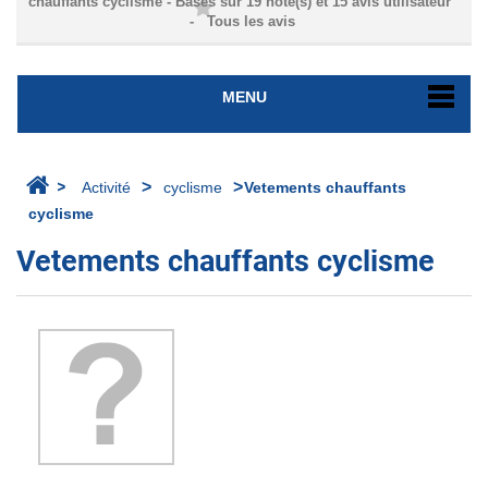
chauffants cyclisme
- Basés sur
19
note(s) et
15
avis utilisateur
- Tous les avis
MENU
>
>
>
Activité
cyclisme
Vetements chauffants
cyclisme
Vetements chauffants cyclisme