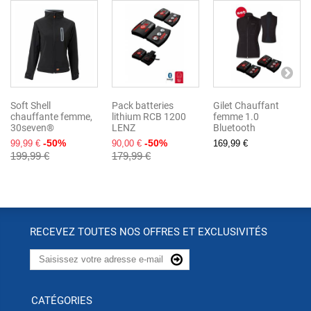
Soft Shell
Pack batteries
Gilet Chauffant
chauffante femme,
lithium RCB 1200
femme 1.0
30seven®
LENZ
Bluetooth
-50%
-50%
99,99 €
90,00 €
169,99 €
199,99 €
179,99 €
RECEVEZ TOUTES NOS OFFRES ET EXCLUSIVITÉS
CATÉGORIES