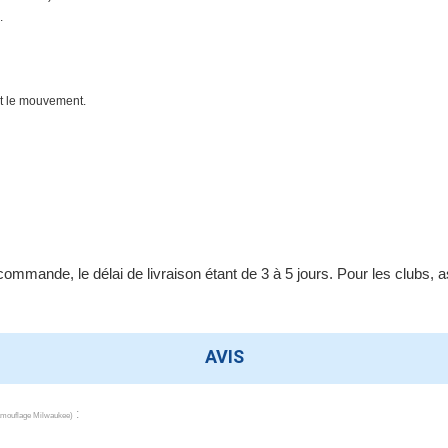
.
ant le mouvement
.
ande, le délai de livraison étant de 3 à 5 jours. Pour les clubs, as
AVIS
:
camouflage Milwaukee
)