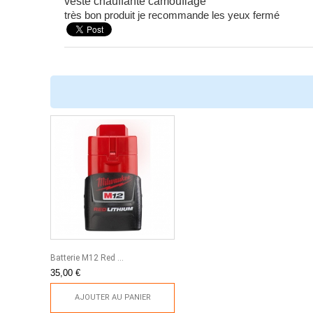
veste chauffante camouflage
très bon produit je recommande les yeux fermé
Batterie M12 Red ...
35,00 €
AJOUTER AU PANIER