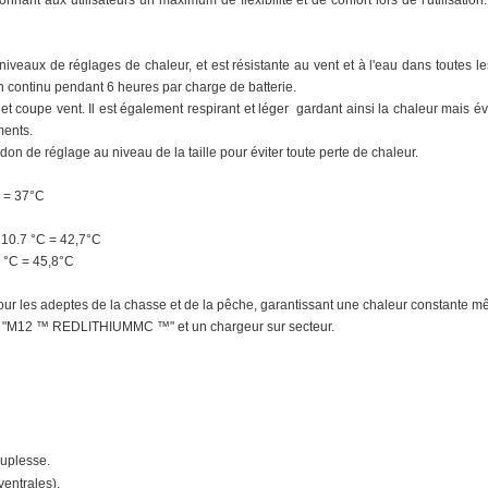
onnant aux utilisateurs un maximum de flexibilité et de confort lors de l'utilisatio
niveaux de réglages de chaleur, et est résistante au vent et à l'eau dans toutes l
en continu pendant 6 heures par charge de batterie.
t coupe vent. Il est également respirant et léger gardant ainsi la chaleur mais év
ments.
n de réglage au niveau de la taille pour éviter toute perte de chaleur.
C = 37°C
 10.7 °C = 42,7°C
8 °C = 45,8°C
ur les adeptes de la chasse et de la pêche, garantissant une chaleur constante m
0 Ah "M12 ™ REDLITHIUMMC ™" et un chargeur sur secteur.
ouplesse.
ventrales).