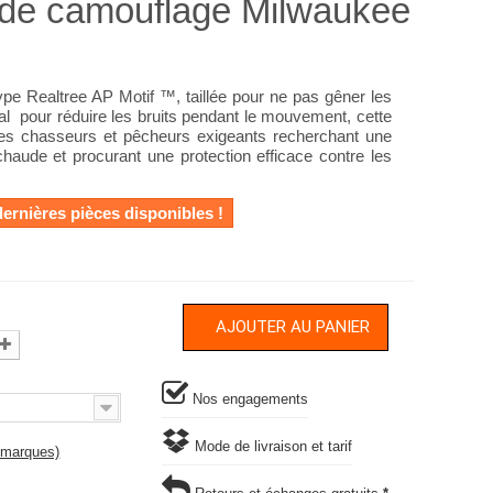
e de camouflage Milwaukee
pe Realtree AP Motif ™, taillée pour ne pas gêner les
l pour réduire les bruits pendant le mouvement, cette
é des chasseurs et pêcheurs exigeants recherchant une
chaude et procurant une protection efficace contre les
dernières pièces disponibles !
AJOUTER AU PANIER
Nos engagements
Mode de livraison et tarif
s marques)