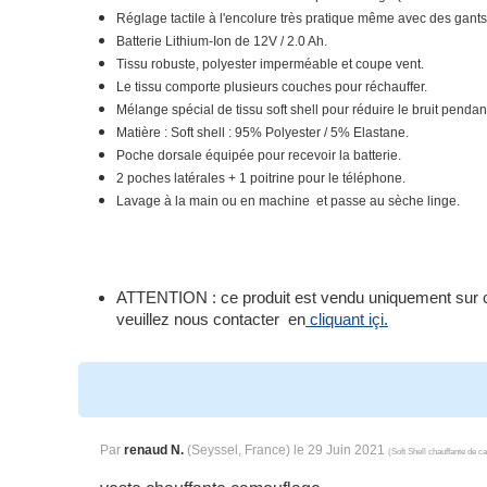
Réglage tactile à l'encolure très pratique même avec des gants
Batterie Lithium-Ion de 12V / 2.0 Ah.
Tissu robuste, polyester imperméable et coupe vent.
Le tissu comporte plusieurs couches pour réchauffer.
Mélange spécial de tissu soft shell pour réduire le bruit pend
Matière : Soft shell : 95% Polyester / 5% Elastane.
Poche dorsale équipée pour recevoir la batterie.
2 poches latérales + 1 poitrine pour le téléphone.
Lavage à la main ou en machine et passe au sèche linge.
ATTENTION : ce produit est vendu uniquement sur comm
veuillez nous contacter en
cliquant içi.
Par
renaud N.
(Seyssel, France) le
29 Juin 2021
(
Soft Shell chauffante de 