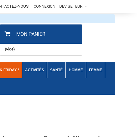
NTACTEZ-NOUS
CONNEXION
DEVISE :
EUR
MON PANIER
(vide)
 FRIDAY !
ACTIVITÉS
SANTÉ
HOMME
FEMME