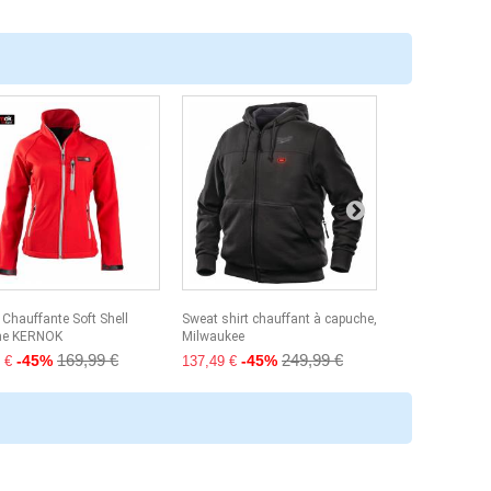
 Chauffante Soft Shell
Sweat shirt chauffant à capuche,
Gilet chauffan
e KERNOK
Milwaukee
homme noir, Ve
169,99 €
249,99 €
-45%
-45%
-50%
 €
137,49 €
75,00 €