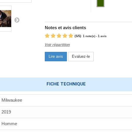
Notes et avis clients
(
5
/
5
)
1
1
note(s) -
avis
Voir répartition
Lire avis
Evaluez-le
FICHE TECHNIQUE
Milwaukee
2019
Homme