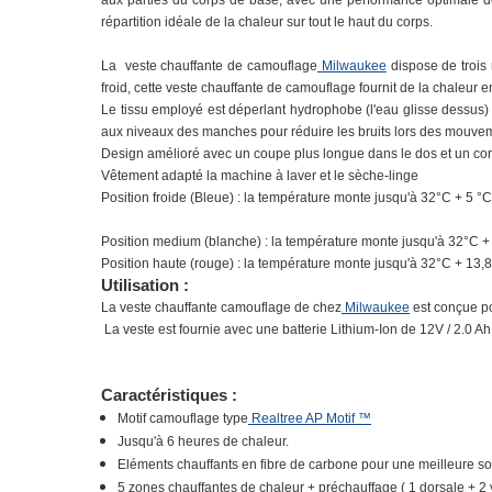
aux parties du corps de base, avec une performance optimale
d
répartition idéale de la chaleur sur tout le haut du corps.
La veste chauffante de camouflage
Milwaukee
dispose de trois 
froid, cette veste chauffante de camouflage fournit de la chaleur 
Le tissu employé est déperlant hydrophobe (l'eau glisse dessus) e
aux niveaux des manches pour réduire les bruits lors des mouve
Design amélioré avec un coupe plus longue dans le dos et un cordo
Vêtement adapté la machine à laver et le sèche-linge
Position froide (Bleue) : la température monte jusqu'à 32°C + 5 °
Position medium (blanche) : la température monte jusqu'à 32°C +
Position haute (rouge) : la température monte jusqu'à 32°C + 13,
Utilisation :
La veste chauffante camouflage de chez
Milwaukee
est conçue po
La veste est fournie avec une batterie Lithium-Ion de 12V / 2.
Caractéristiques :
Motif camouflage type
Realtree AP Motif ™
Jusqu'à 6 heures de chaleur.
Eléments chauffants en fibre de carbone pour une meilleure s
5 zones chauffantes de chaleur + préchauffage ( 1 dorsale + 2 