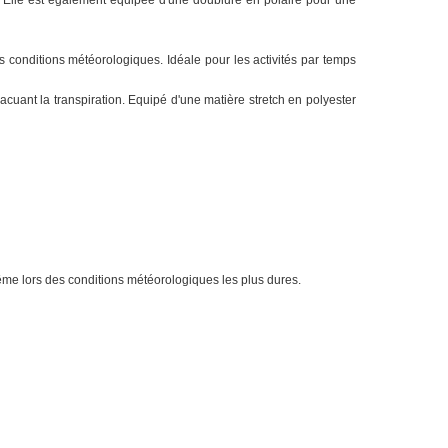
n. Elle est également équipée d'
une doublure en polaire pour une
es conditions météorologiques. Idéale pour les activités par temps
acuant la transpiration.
Equipé d'une matière stretch en polyester
ême lors des conditions météorologiques les plus dures.