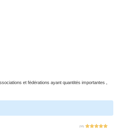
sociations et fédérations ayant quantités importantes ,
(
5
/
5
)