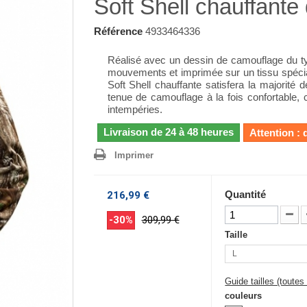
Soft Shell chauffant
Référence
4933464336
Réalisé avec un dessin de camouflage du ty
mouvements et imprimée sur un tissu spécia
Soft Shell chauffante satisfera la majorit
tenue de camouflage à la fois confortable, 
intempéries.
Livraison de 24 à 48 heures
Attention : 
Imprimer
Quantité
216,99 €
-30%
309,99 €
Taille
L
Guide tailles (toute
couleurs