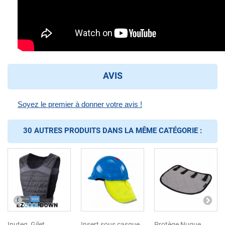
AVIS
Soyez le premier à donner votre avis !
30 AUTRES PRODUITS DANS LA MÊME CATÉGORIE :
Inuteq, Gilet
Insert sous casque
Protège Nuque