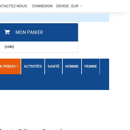
NTACTEZ-NOUS
CONNEXION
DEVISE :
EUR
MON PANIER
(vide)
 FRIDAY !
ACTIVITÉS
SANTÉ
HOMME
FEMME