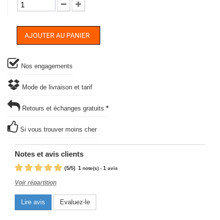
AJOUTER AU PANIER
Nos engagements
Mode de livraison et tarif
Retours et échanges gratuits
*
Si vous trouver moins cher
Notes et avis clients
(
5
/
5
)
1
1
note(s) -
avis
Voir répartition
Lire avis
Evaluez-le