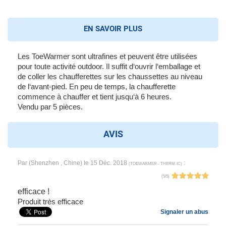
EN SAVOIR PLUS
Les ToeWarmer sont ultrafines et peuvent être utilisées
pour toute activité outdoor. Il suffit d‘ouvrir l‘emballage et
de coller les chaufferettes sur les chaussettes au niveau
de l‘avant-pied. En peu de temps, la chaufferette
commence à chauffer et tient jusqu‘à 6 heures.
Vendu par 5 pièces.
AVIS
Par
(Shenzhen , Chine) le
15 Déc. 2018
:
(
TOEWARMER - THERM-IC
)
(
5
/
5
)
efficace !
Produit très efficace
Signaler un abus